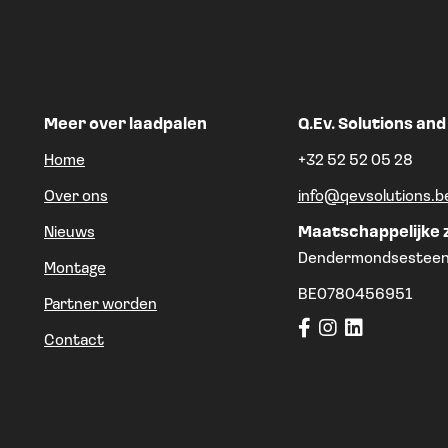
Meer over laadpalen
Q.Ev. Solutions and
Home
+32 52 52 05 28
Over ons
info@qevsolutions.b
Nieuws
Maatschappelijke 
Dendermondsesteen
Montage
BE0780456951
Partner worden
Contact