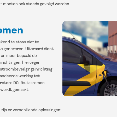
ant moeten ook steeds gevolgd worden.
omen
ekend te staan niet te
e genereren. Uiteraard dient
, en meer bepaald de
nrichtingen, hiertegen
elstroombeveiligingsinrichting
randeerde werking tot
 grotere DC-foutstromen
” wordt gemaakt.
ijn er verschillende oplossingen: