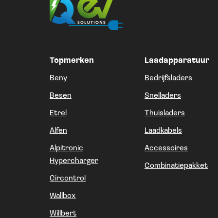
Topmerken
Laadapparatuur
Beny
Bedrijfsladers
Besen
Snelladers
Etrel
Thuisladers
Alfen
Laadkabels
Alpitronic
Accessoires
Hypercharger
Combinatiepakket
Circontrol
Wallbox
Willbert