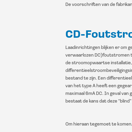
De voorschriften van de fabrik
CD-Foutstr
Laadinrichtingen blijken er om g
verwaarlozen DC)foutstromen t
de stroomopwaartse installatie
differentieelstroombeveiligingsi
bestand te zijn. Een differentie
van het type A heeft een gegea
maximaal 6mA DC. In geval van
bestaat de kans dat deze “blind
Om hieraan tegemoet te komen, z