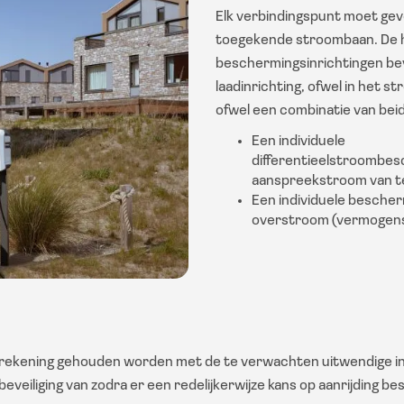
Elk verbindingspunt moet gev
toegekende stroombaan. De h
beschermingsinrichtingen bev
laadinrichting, ofwel in het 
ofwel een combinatie van bei
Een individuele
differentieelstroombes
aanspreekstroom van 
Een individuele bescher
overstroom (vermogens
 rekening gehouden worden met de te verwachten uitwendige inv
eveiliging van zodra er een redelijkerwijze kans op aanrijding be