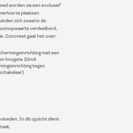
oed worden via een exclusief
iertoe te plaatsen
inden zich zowel in de
stroomopwaarts verdeelbord,
de. Concreet gaat het over:
chermingsinrichting met een
ten hoogste 30mA
mingsinrichting tegen
chakelaar)
loeden. In dit opzicht dient
staat.