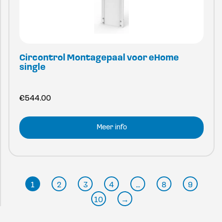
Circontrol Montagepaal voor eHome
single
€
544.00
Meer info
1
2
3
4
…
8
9
10
→