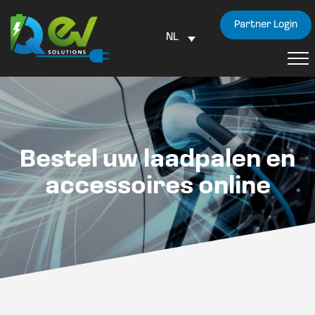
Partner Login
NL
Bestel uw laadpalen en
accessoires online