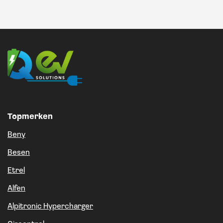
Topmerken
Beny
Besen
Etrel
Alfen
Alpitronic Hypercharger