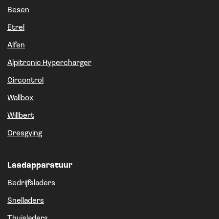
Besen
Etrel
Alfen
Alpitronic Hypercharger
Circontrol
Wallbox
Willbert
Gresgying
Laadapparatuur
Bedrijfsladers
Snelladers
Thuisladers