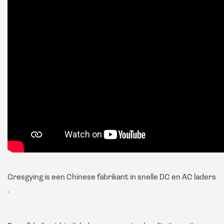
Gresgying is een Chinese fabrikant in snelle DC en AC laders
.