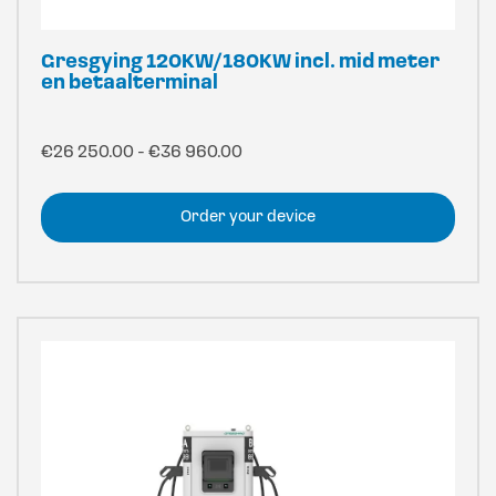
Gresgying 120KW/180KW incl. mid meter
en betaalterminal
Prijsklasse:
€
26 250.00
-
€
36 960.00
€26
250.00
Order your device
tot
€36
960.00