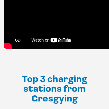
Top 3 charging
stations from
Gresgying