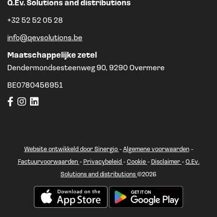
Q.Ev. Solutions and distributions
+32 52 52 05 28
info@qevsolutions.be
Maatschappelijke zetel
Dendermondsesteenweg 90, 9290 Overmere
BE0780456951
Website ontwikkeld door Sinergio
-
Algemene voorwaarden
-
Factuurvoorwaarden
-
Privacybeleid
-
Cookie
-
Disclaimer
-
Q.Ev.
Solutions and distributions
©2026