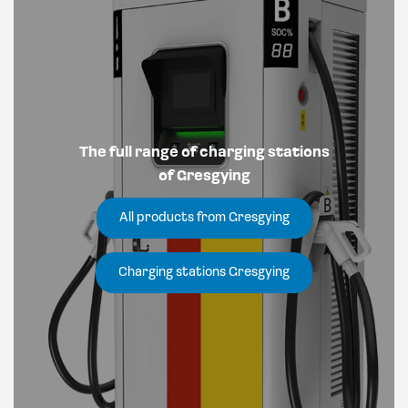
The full range of charging stations
of Gresgying
All products from Gresgying
Charging stations Gresgying