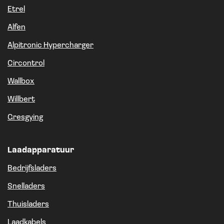
Etrel
Alfen
Alpitronic Hypercharger
Circontrol
Wallbox
Willbert
Gresgying
Laadapparatuur
Bedrijfsladers
Snelladers
Thuisladers
Laadkabels