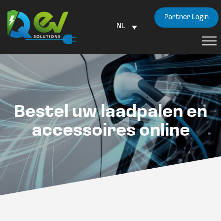
Partner Login
NL
Bestel uw laadpalen en
accessoires online