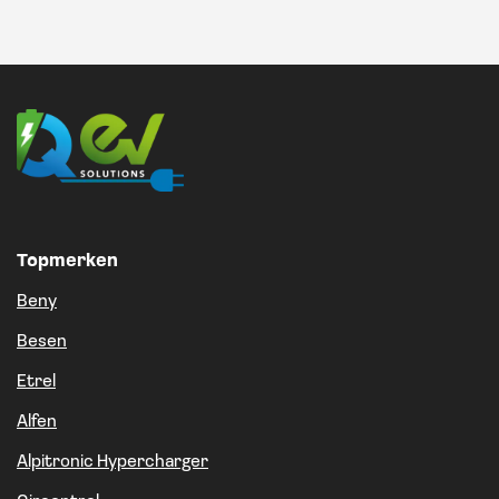
Topmerken
Beny
Besen
Etrel
Alfen
Alpitronic Hypercharger