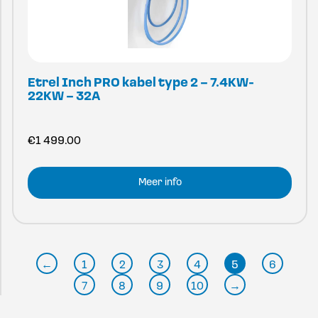
Etrel Inch PRO kabel type 2 – 7.4KW-
22KW – 32A
€
1 499.00
Meer info
←
1
2
3
4
5
6
7
8
9
10
→