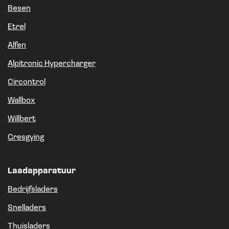
Besen
Etrel
Alfen
Alpitronic Hypercharger
Circontrol
Wallbox
Willbert
Gresgying
Laadapparatuur
Bedrijfsladers
Snelladers
Thuisladers