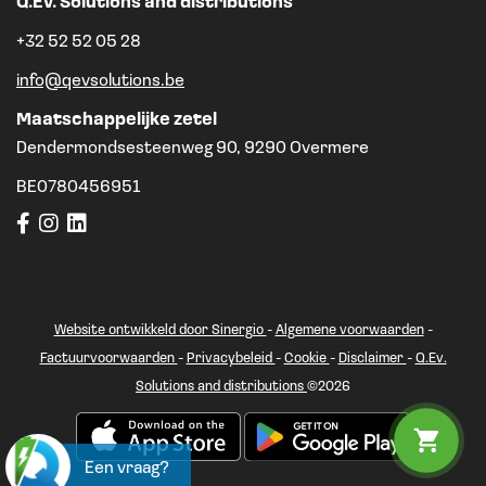
Q.Ev. Solutions and distributions
+32 52 52 05 28
info@qevsolutions.be
Maatschappelijke zetel
Dendermondsesteenweg 90, 9290 Overmere
BE0780456951
Website ontwikkeld door Sinergio
-
Algemene voorwaarden
-
Factuurvoorwaarden
-
Privacybeleid
-
Cookie
-
Disclaimer
-
Q.Ev.
Solutions and distributions
©2026
Een vraag?