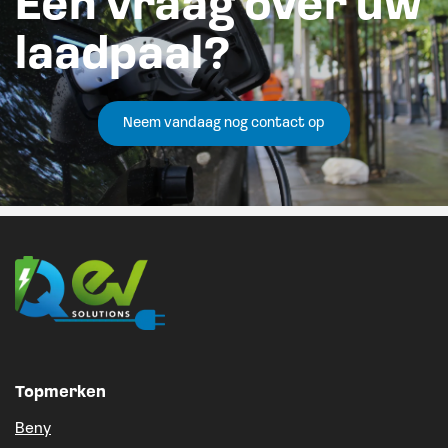
Een vraag over uw
laadpaal?
Neem vandaag nog contact op
Topmerken
Beny