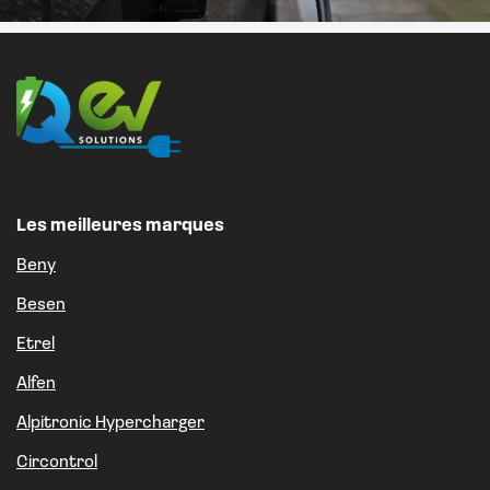
Les meilleures marques
Beny
Besen
Etrel
Alfen
Alpitronic Hypercharger
Circontrol