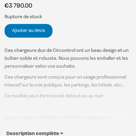
€
3 790.00
Rupture de stock
Ajouter au devis
Ces chargeurs duo de Circontrol ont un beau design et un
boîtier solide et robuste. Nous pouvons les emballer et les
personnaliser selon vos souhaits.
Ces chargeurs sont conçus pour un usage professionnel
intensif sur la voie publique, les parkings, les hôtels, etc…
Ce modèle peut être monté debout ou au mur.
Il peut charger 2x22KW sur 32A 400V, il est aussi
disponible en 230V. Ils disposent de 2 prises pour une
connexion de type 2 et d’un indicateur LED avec écran
Description complète