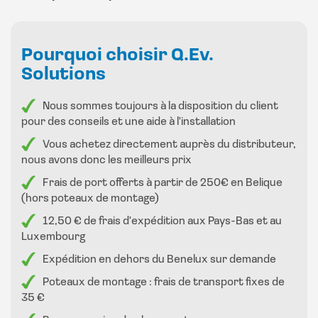
LCD. Le chargeur dispose déjà d’un interrupteur
différentiel Type A en option TypeB si vous souhaitez
connecter plusieurs chargeurs à bord de 30ma, compteur
Pourquoi choisir Q.Ev.
MID classe 1, gestion de charge intégrée.
Solutions
Ces appareils existent aussi en version DC, ils peuvent
Nous sommes toujours à la disposition du client
donc charger plus de KM par heure que la version AC
pour des conseils et une aide à l'installation
jusqu’à 150km/h.
Vous achetez directement auprès du distributeur,
nous avons donc les meilleurs prix
Nos chargeurs fournis en Belgique sont équipés des
Frais de port offerts à partir de 250€ en Belique
(hors poteaux de montage)
options suivantes
12,50 € de frais d'expédition aux Pays-Bas et au
– 4G pour le système de back-office
Luxembourg
– RIFD
Expédition en dehors du Benelux sur demande
Poteaux de montage : frais de transport fixes de
35 €