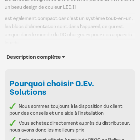
un beau design de couleur LED.Il
est également compact car c’est un système tout-en-un,
les blocs d’alimentation sont dans l’appareil, ce qui est
unique dans le monde du DC chargeurs pour ces appareils
lourds
Avec son grand écran LED, vous pouvez lire toutes les
Description complète
valeurs avec précision.
Pourquoi choisir Q.Ev.
Les chargeurs sont fournis avec les options suivantes en
Solutions
Belgique et aux Pays-Bas
RFID
Nous sommes toujours à la disposition du client
4G pour le système de back office
pour des conseils et une aide à l'installation
Connecteur anti-vandalisme
Vous achetez directement auprès du distributeur,
Gestion des câbles
nous avons donc les meilleurs prix
du terminal de paiement