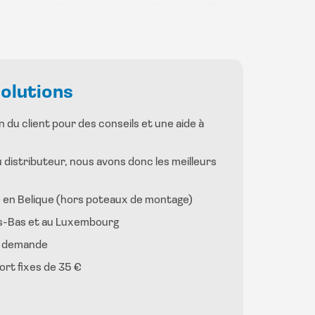
t de haute qualité, tout comme le Chargeurs DC
ont également livrés qui fonctionneront sur ces
 appareils avec un seul terminal de paiement,
ance, ce qui est un nouveau concept pour le
Solutions
 du client pour des conseils et une aide à
ice pour la Belgique et garantissons une
onnent parfaitement sur notre système back-
distributeur, nous avons donc les meilleurs
isés à les surveiller et à les contrôler à distance,
0€ en Belique (hors poteaux de montage)
ays-Bas et au Luxembourg
r demande
ort fixes de 35 €