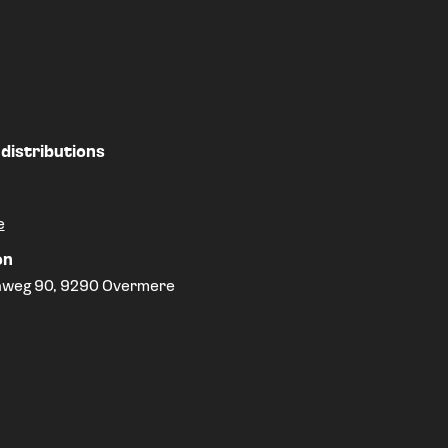
 distributions
e
on
weg 90, 9290 Overmere