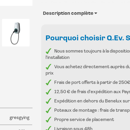
pas dire qu’ils ont moins de valeur, ils son
pour lesquels ce fabricant est connu.
Description complète
Début 2004, des terminaux de paiement ser
appareils. Vous pourrez contrôler plusieurs
comme dans votre station-service de confi
Pourquoi choisir Q.Ev. 
monde des véhicules électriques.
Nous sommes toujours à la disposition
Chez Q ev solutions, nous proposons le serv
l'installation
installation parfaite.Ces chargeurs foncti
Vous achetez directement auprès du 
office, ce qui signifie que nous sommes autor
prix
ce qui facilite le travail.
Frais de port offerts à partir de 25
12,50 € de frais d'expédition aux P
Expédition en dehors du Benelux su
Poteaux de montage : frais de transp
gresgying
Propre service de placement
Livraison sous 48h