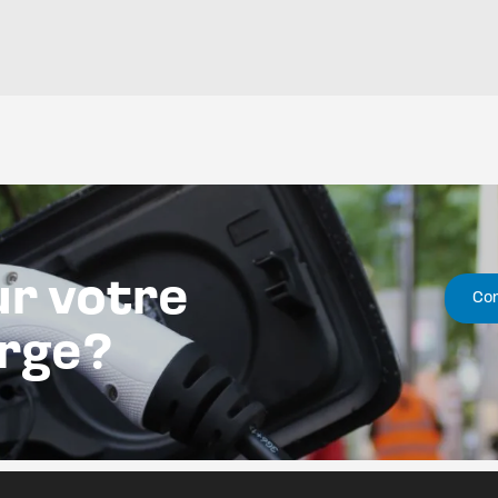
ur votre
Con
arge?