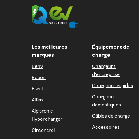
Les meilleures
Équipement de
marques
charge
Beny
Chargeurs
d'entreprise
Besen
Chargeurs rapides
Etrel
Chargeurs
Alfen
domestiques
Alpitronic
Câbles de charge
Hypercharger
Accessoires
Circontrol