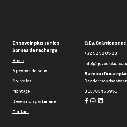
En savoir plus sur les
Q.Ev. Solutions and
bornes de recharge
+32 52 52 05 28
Home
info@qevsolutions.b
A propos de nous
Bureau d'inscripti
Nouvelles
Dendermondsesteen
Montage
BE0780456951
Devenir un partenaire
Contact