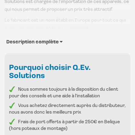
Solutions est chargée de l’importation de ces appareils, ce
qui nous permet de proposer un prix très attractif.
Le fabricant est un nom établi en Europe pour tout ce qui
concerne l’électricité et les composants.
Voici le modèle-phare des bornes de recharge de Beny ;
Description complète
celui-ci dispose de toutes les options que Beny peut offrir
au meilleur prix.
La borne de recharge peut être commutée à 32 A avec une
Pourquoi choisir Q.Ev.
charge maximale de 7,4 kW en monophasé.
Solutions
Cette borne de recharge est une borne de recharge
Nous sommes toujours à la disposition du client
intelligente avec le boîtier DLB et le câble Ethernet (inclus
pour des conseils et une aide à l'installation
5 m). Elle surveille votre consommation d’appareils
Vous achetez directement auprès du distributeur,
électroménagers lorsque le véhicule est connecté à la
nous avons donc les meilleurs prix
borne de recharge et vous évitera ainsi des factures
Frais de port offerts à partir de 250€ en Belique
élevées.
(hors poteaux de montage)
Avec l’APPLI intelligente, vous pouvez tout surveiller sur