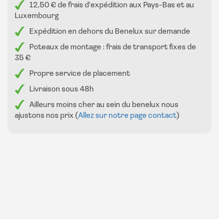
12,50 € de frais d'expédition aux Pays-Bas et au
votre borne de recharge.
Luxembourg
Les grands témoins lumineux indiquent clairement quand le
Expédition en dehors du Benelux sur demande
chargeur est actif ou éteint.
Poteaux de montage : frais de transport fixes de
35 €
Un bouton d’arrêt d’urgence et un bouton de détection
des fuites sont fournis sur ce chargeur pour que tout soit
Propre service de placement
sécurisé lors de la charge.
Livraison sous 48h
Le lecteur RFID permet de démarrer facilement le
Ailleurs moins cher au sein du benelux nous
chargeur. Vous recevez une paire de badges fournis que
ajustons nos prix (
Allez sur notre page contact
)
vous pouvez tenir devant le lecteur RFID pour démarrer le
chargeur, ce qui vous évite des actions compliquées pour
charger.
Ce chargeur Beny de ce type est équipé d’un contrôle
d’erreur PEN, ce qui signifie que si la prise tombe dans l’eau,
il coupe immédiatement le courant.