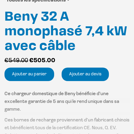
Toutes les spécifications
Beny 32 A
monophasé 7,4 kW
avec câble
Le
Le
€
549.00
€
505.00
prix
prix
Ajouter au panier
Ajouter au devis
initial
actuel
était :
est :
€549.00.
€505.00.
Ce chargeur domestique de Beny bénéficie d’une
excellente garantie de 5 ans qui le rend unique dans sa
gamme.
Ces bornes de recharge proviennent d’un fabricant chinois
et bénéficient tous de la certification CE. Nous, Q. EV.