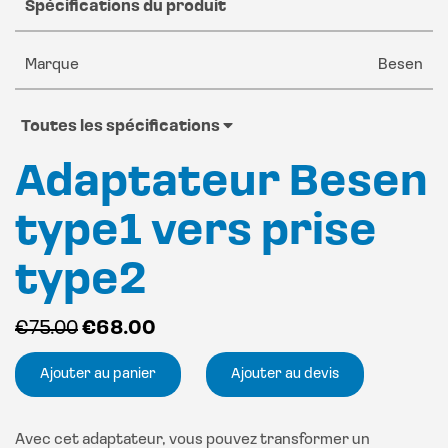
Spécifications du produit
Marque
Besen
Toutes les spécifications
Adaptateur Besen
type1 vers prise
type2
Le
Le
€
75.00
€
68.00
prix
prix
Ajouter au panier
Ajouter au devis
initial
actuel
était :
est :
€75.00.
€68.00.
Avec cet adaptateur, vous pouvez transformer un